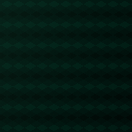
可能包括伤病、战略调整或其他个人因素。这让主教
还是选择一直在场上的运动员？图赫尔的选择表明他对
择。
*这样的球员也曾因出场时间不足而在关键比赛中未能
。重点在于它们必须不断努力，确保自己不仅能在训
法有多个。一是通过努力提高自己的训练表现，赢得
阵容。此外，融入球队的战术体系也是关键所在。一