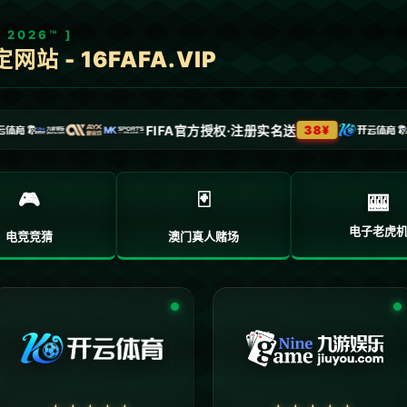
足联
足联
中超
中
超
28圈app官网下：图赫尔：我爱格拉利什
频道：
中超
日期：
2025-05-10 13