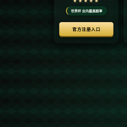
**
在现
«
2025年9月
»
最近
一
二
三
四
五
六
日
是因
4
3
5
6
7
1
2
**杰
9
11
8
12
14
10
13
杰克
16
18
15
17
19
20
21
上一
23
25
22
24
26
27
28
强调
29
30
**出
标签列表
在职
容选
是图
最新留言