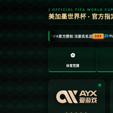
欢迎访问28圈 - 28圈(NG)大舞台，有梦你就来
足球
中超
网站分类
中
足球
中超
足联
足联
中超
中超
中超