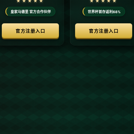
图赫尔：我爱格拉利什，他没入选是因为出场时间不够多**
代足球世界里，球员的表现常常是选拔的关键。然而，有时候，
，图赫尔在一次采访中谈到了为何没将杰克·格拉利什列入下一场
为出场时间不够多。”
克·格拉利什的重要性**
·格拉利什作为一名杰出的中场球员，以其出色的盘带技巧和创
颗闪耀的明星。图赫尔对**格拉利什的爱**不仅仅停留在他的
，尽管格拉利什有这样的优势，但“出场时间”依然是决定入选与否
场时间的权重**
业足球中，出场时间不仅关乎球员的体能和竞技状态，更关系到
拔时必须考虑球员的实际比赛时间以及他们在训练中的表现。**
赫尔选择阵容时所面临的挑战。