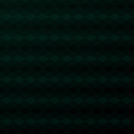
，也体现出职业足球中**竞技状态与出场时间**的复
更强的实力，以重返比赛的中心舞台。
下一篇：28圈app官网下载：邮报：由于国际比赛日，纽卡预计赛季末才举行英联杯夺冠游行.
28圈下载：体育济南市中小学生篮球联赛男子初中组 山大附中夺冠
28圈下载：什琴斯尼儿子：最喜欢的球员是C罗，最喜欢的球队是皇马