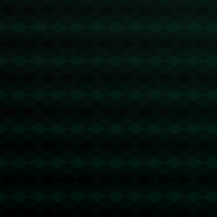
图赫
转错包退【TCpeMw6hFYutACAsXkX3UvyCUje
杂关
c17MoLF】客服TeleGram:【@TrxEm】
转错包退【TErYb1JEuEmxs31XUFcieCbygVHh
PrPZAN】客服TeleGram:【@TrxEm】
相
转错包退【TPbp5LCvJuPeRv4TBKpQrpq6oVtY
VfqFw8】客服TeleGram:【@TrxEm】
转错包退【TUHkKR8kBErtDsvTwgVgSrZj21MG
jqXp8Z】客服TeleGram:【@TrxEm】
文章归档
2025年9月 (21)
2025年7月 (22)
0