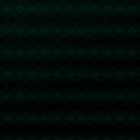
了解中国年轻选手在世青赛的精彩表现和背后的胜利秘诀*。
阅读全文
报告：法国U19主力前锋丹克雷，模板索兰克
747
足球一直以来以其严谨的青训体系和
一背景下，法国U19主力前锋**丹克雷**成为了球探和球
”，这名年轻新星展现出了令人瞩目的潜力和天赋。 *丹克
阅读全文
杯：武汉三镇5-1江西庐山 晋级16强
781
足协杯比赛中，**武汉三镇*
山**，成功晋级16强。这不仅是双方实力的展现，更是一场战术