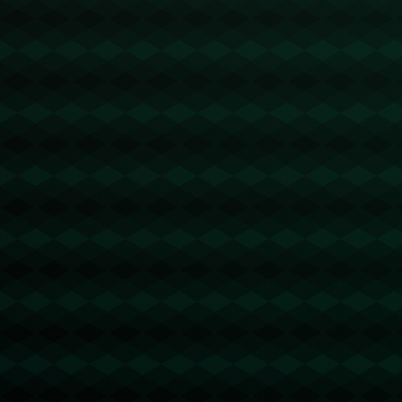
转错包退【TCpeMw6hFYutACAsXkX3UvyCUje
c17MoLF】客服TeleGram:【@TrxEm】
转错包退【TErYb1JEuEmxs31XUFcieCbygVHh
PrPZAN】客服TeleGram:【@TrxEm】
转错包退【TPbp5LCvJuPeRv4TBKpQrpq6oVtY
VfqFw8】客服TeleGram:【@TrxEm】
转错包退【TUHkKR8kBErtDsvTwgVgSrZj21MG
jqXp8Z】客服TeleGram:【@TrxEm】
文章归档
2025年9月 (21)
2025年7月 (22)