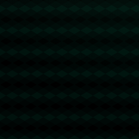
2025年6月 (24)
2025年5月 (43)
2025年4月 (42)
2025年3月 (119)
2025年2月 (65)
站点信息
文章总数：
14
页面总数：
1
分类总数：
7
标签总数：
0
评论总数：
0
浏览总数：
45
搜索