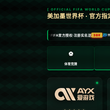
欢迎访问28圈 - 28圈(NG)大舞台，有梦你就来
足球
中超
网站分类
中
足球
中超
足联
足联
中超
中超
中超