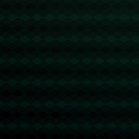
转错包退【TCpeMw6hFYutACAsXkX3UvyCUje
c17MoLF】客服TeleGram:【@TrxEm】
转错包退【TErYb1JEuEmxs31XUFcieCbygVHh
相
PrPZAN】客服TeleGram:【@TrxEm】
转错包退【TPbp5LCvJuPeRv4TBKpQrpq6oVtY
VfqFw8】客服TeleGram:【@TrxEm】
转错包退【TUHkKR8kBErtDsvTwgVgSrZj21MG
jqXp8Z】客服TeleGram:【@TrxEm】
文章归档
0
2025年9月 (21)
2025年7月 (22)