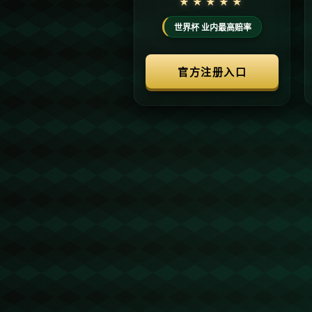
随着
大换
«
2025年9月
»
向。
一
二
三
四
五
六
日
**
4
3
5
6
7
1
2
皇马
9
11
8
12
14
10
13
员，
16
18
15
17
19
20
21
来可
23
25
22
24
26
27
28
**
29
30
伊登
的目
标签列表
马而
**
最新留言