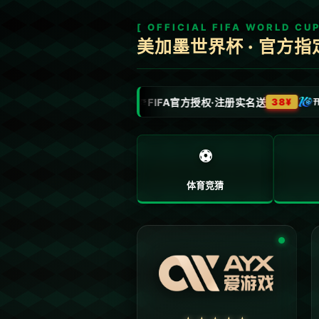
欢迎访问28圈 - 28圈(NG)大舞台，有梦你就来
足球
中超
网站分类
中
足球
中超
足联
足联
中超
中超
中超