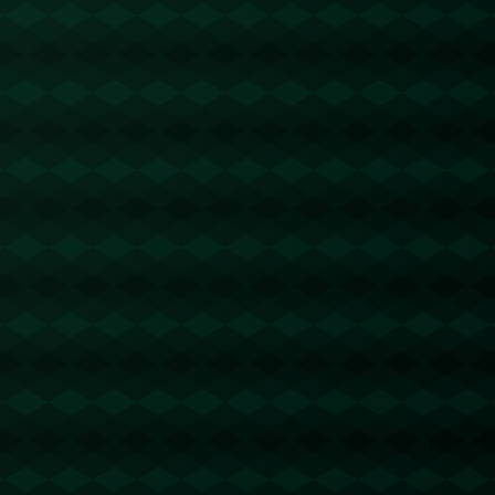
也让人印象深刻。然而，皇马或将选择在高峰套现，
出售这样一名有潜力的球员可能引起不少球迷的不满，
为了引援目标之一。这名球员的防守技巧和比赛经验
一直对这名曼城球员青睐有加，并希望通过现有球员
战略重塑**。通过制定这项计划，皇马希望能够更新
和欧洲赛场中保持竞争力28圈下载。
乐部在当今复杂足球市场中的变革决心。如何在出售
务。各方将持续关注皇马此番举措所带来的连锁反