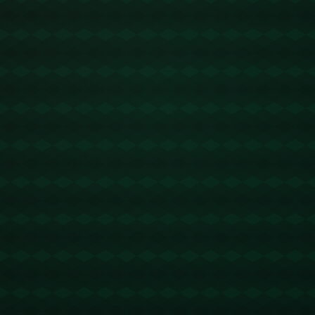
强劲对手时展现了战术灵活性和对场面的掌控。
同时，莫塔的执教风格也深受热议。他大胆启用年轻球员，注重攻守
平衡，同时能在球队逆境时及时调整策略稳住局面。这一系列表现不
仅证明了他的执教能力，也进一步巩固了他作为一名优秀主教练的形
象。
然而，这些亮点可能随着评选时间的拖延在投票者的记忆中淡化。而
萨里强调的正是这种评选时间偏差可能导致的**偏向性问题**。
### **新赛季的干扰：赛季表现如何影响评选**
除了时间因素外，新赛季的表现也无法完全剥离对金板凳奖评选的影
响。例如，莫塔转投博洛尼亚担任主帅后，新赛季开局的成绩不算亮
眼。这种表现可能让人对他的上赛季执教成绩产生一定的疑虑。相比
之下，其他主教练可能得益于本赛季开局的优异表现，从而在评选中
获得更多支持。
正如萨里所言，“把投票从上赛季延续到新赛季，会让人们的焦点从
过去的成就转向当前的表现，这对真正反映原赛季主教练的实力是不
公平的。”这一观点或许能解释为何金板凳奖的评选结果依然让不少