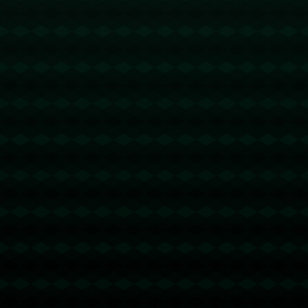
28圈app官网下：香港国际七人橄榄球赛：中国女队两连败.
唐斯24+15巴雷特空砍30分 尼克斯送猛龙3连败.
28圈下载：亚历山大37+6小杰克逊27分 雷霆主场大胜灰熊.
28圈app官网下：明格萨：巴萨永远在我心中，我离开巴萨是为了多踢比赛
0
留言