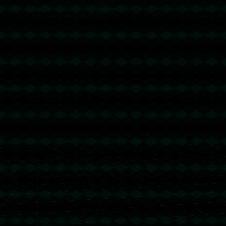
评论
◎欢迎参与讨论，请在这里发表您的看法、交流您的观点。
昵称
*
邮箱
*
网址
内容
*