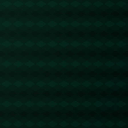
员间的默契和配合是决定比赛胜负的关键。而世界杯
制胜进球。伊藤洋辉在比赛中贡献了一次关键助攻，
位、创造机会以及战略布局，这一助攻很难实现。这
精神在足球运动中的核心地位。
来源于比赛胜负的未知，更包含了可能影响整个国家
力下保持专注。
球员的心理韧性。例如，在关键时刻罚入点球的队
压力。而日本队本次表现优异，伊藤洋辉在赛后提
是身体和技术的竞技，更是心理与团队智慧的较量。