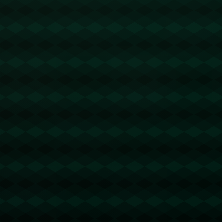
突出点，心理韧性常常在人们关注球技之外，发挥着更为隐秘但
 类似案例：团队精神成就辉煌
队近年来的成功不是个案28圈。国际足球发展史中，不乏团队凝
杯中一路战胜强敌，以团队的严密配合和沟通赢得冠军。正是因
洋辉从这些成功之中汲取了经验。在采访中，他谈到深受国际队伍
轻球员来说，个人成长与团队价值的结合正是最关键的方向。**
总结案例分析和直接实例，这场晋级世界杯的关键比赛不仅是日本
*
上一篇：[高尔夫]中国排名：殷若宁维持第四位 刘瑞欣攀升到111位.
关文章