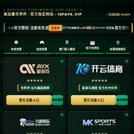
欢迎访问28圈 - 28圈(NG)大舞台，有梦你就来
2025年6月1日
>
2025年6月1日
首页
萨里：金板凳投票太晚，上赛季一结束就评选可
能会是莫塔获奖.
**萨里对金板凳奖评选时间的质疑：或许莫塔上赛季表现更配得上荣誉** 在意大利足球界，金板凳奖是对主教练的最高认可之一。然而，本年度的颁奖时机却引发了一些争议，尤以拉齐奥主帅萨里的观点为代表。针对金板凳奖的评选，他提出了一个耐人寻味的观点：如果评选时间早一点——在上赛季刚结束时，金板凳奖的得主或许会...
‹‹
1
››
Copyright 28圈 - 28圈(NG)大舞台，有梦你就来 All Rights Reserved. Powered
By
Z-Blog
.